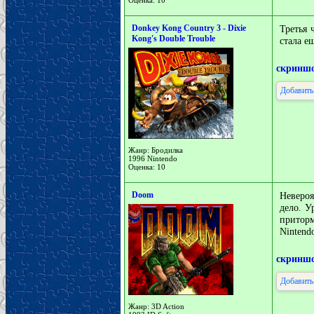
Оценка: 10
Donkey Kong Country 3 - Dixie
Третья 
Kong's Double Trouble
стала е
скринш
Добавить
Жанр: Бродилка
1996 Nintendo
Оценка: 10
Doom
Невероя
дело. У
притор
Nintend
скринш
Добавить
Жанр: 3D Action