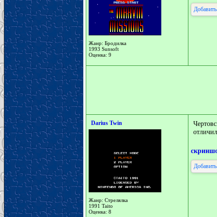
Добавить
Жанр: Бродилка
1993 Sunsoft
Оценка: 9
Darius Twin
Чертов
отличил
скринш
Добавить
Жанр: Стрелялка
1991 Taito
Оценка: 8