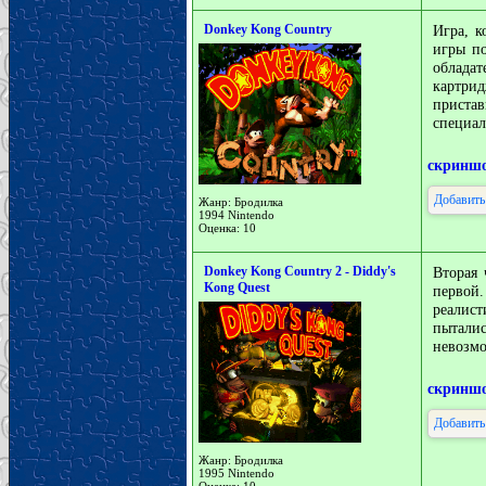
Donkey Kong Country
Игра, к
игры по
облада
картри
пристав
специал
скринш
Добавить
Жанр: Бродилка
1994 Nintendo
Оценка: 10
Donkey Kong Country 2 - Diddy's
Вторая
Kong Quest
первой
реалис
пытали
невозмо
скринш
Добавить
Жанр: Бродилка
1995 Nintendo