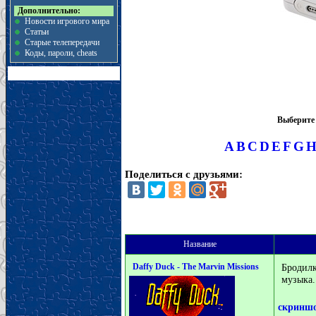
Дополнительно:
Новости игрового мира
Статьи
Старые телепередачи
Коды, пароли, cheats
Выберите 
A
B
C
D
E
F
G
Поделиться с друзьями:
Название
Daffy Duck - The Marvin Missions
Бродилк
музыка.
скринш