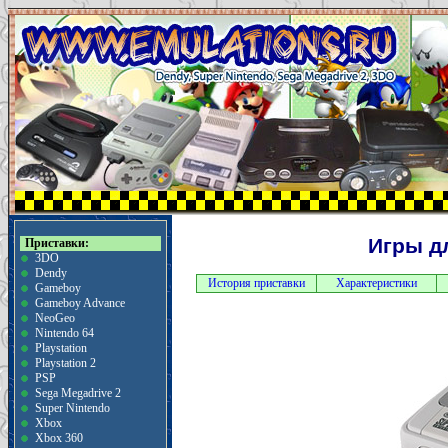
Игры дл
Приставки:
3DO
Dendy
История приставки
Характеристики
Gameboy
Gameboy Advance
NeoGeo
Nintendo 64
Playstation
Playstation 2
PSP
Sega Megadrive 2
Super Nintendo
Xbox
Xbox 360