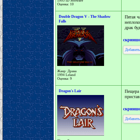
1993 ID Software
Оценка: 10
Double Dragon V - The Shadow
Пятая ч
Falls
неплохо
драк буд
скринш
Добавить
Жанр: Драка
1994 Leland
Оценка: 9
Dragon's Lair
Пещера
пристав
скринш
Добавить