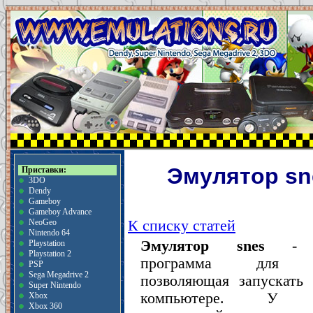
Эмулятор sn
Приставки:
3DO
Dendy
Gameboy
Gameboy Advance
К списку статей
NeoGeo
Nintendo 64
Эмулятор snes
- сп
Playstation
Playstation 2
программа для ко
PSP
Sega Megadrive 2
позволяющая запускать
Super Nintendo
компьютере. У бо
Xbox
Xbox 360