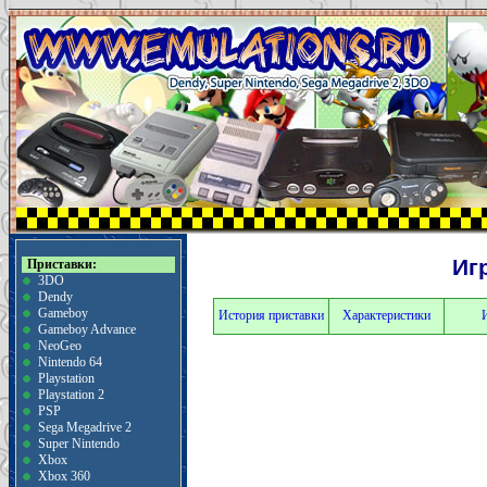
Иг
Приставки:
3DO
Dendy
Gameboy
История приставки
Характеристики
Gameboy Advance
NeoGeo
Nintendo 64
Playstation
Playstation 2
PSP
Sega Megadrive 2
Super Nintendo
Xbox
Xbox 360