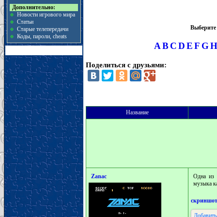
Дополнительно:
Новости игрового мира
Статьи
Выберите 
Старые телепередачи
Коды, пароли, cheats
A
B
C
D
E
F
G
Поделиться с друзьями:
Название
Zanac
Одна из 
музыка ка
скриншо
Добавить