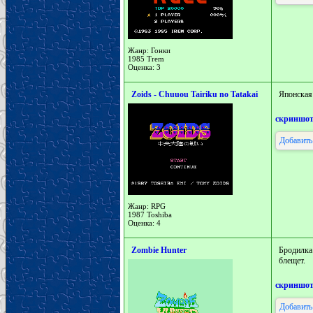
Жанр: Гонки
1985 Trem
Оценка: 3
Zoids - Chuuou Tairiku no Tatakai
Японская
скриншо
Добавить
Жанр: RPG
1987 Toshiba
Оценка: 4
Zombie Hunter
Бродилка
блещет.
скриншо
Добавить