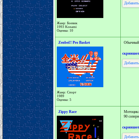
Добавить
Жанр: Боевик
1993 Konami
Оценка: 10
Zenbei!! Pro Basket
Обычный 
скриншо
Добавить
Жанр: Спорт
1989
Оценка: 5
Zippy Race
Мотоцикл
90 соперн
скриншо
Добавить