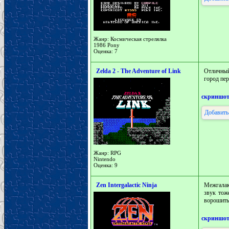
Жанр: Космическая стрелялка
1986 Pony
Оценка: 7
Zelda 2 - The Adventure of Link
Отличный
город пер
скриншо
Добавить
Жанр: RPG
Nintendo
Оценка: 9
Zen Intergalactic Ninja
Межгалак
звук тож
ворошить
скриншо