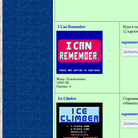
I Can Remember
Игра в па
12 карточ
скриншо
Добавить
Жанр: Головоломка
1990 IJE
Оценка: 4
Ice Climber
Старинна
отбиватьс
скриншо
Добавить