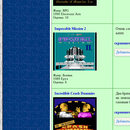
Жанр: RPG
1990 Electronic Arts
Оценка: 10
Impossible Mission 2
Очень сл
катит.
скриншо
Добавить
Жанр: Боевик
1989 Epyx
Оценка: 6
Incredible Crash Dummies
Два брата
на поиск
газовым 
скриншо
Добавить