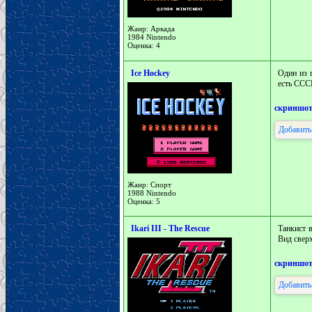
Жанр: Аркада
1984 Nintendo
Оценка: 4
Ice Hockey
Один из 
есть СССР
скриншо
Добавить
Жанр: Спорт
1988 Nintendo
Оценка: 5
Ikari III - The Rescue
Танкист 
Вид свер
скриншо
Добавить