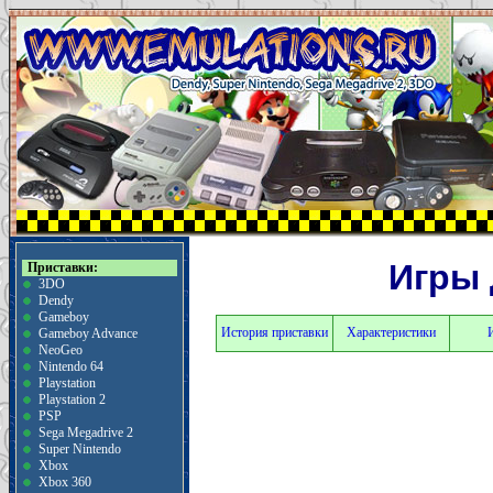
Игры 
Приставки:
3DO
Dendy
Gameboy
История приставки
Характеристики
Gameboy Advance
NeoGeo
Nintendo 64
Playstation
Playstation 2
PSP
Sega Megadrive 2
Super Nintendo
Xbox
Xbox 360