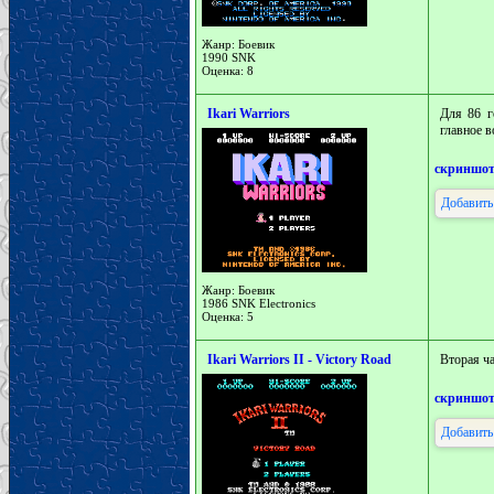
Жанр: Боевик
1990 SNK
Оценка: 8
Ikari Warriors
Для 86 г
главное в
скриншо
Добавить
Жанр: Боевик
1986 SNK Electronics
Оценка: 5
Ikari Warriors II - Victory Road
Вторая ч
скриншо
Добавить