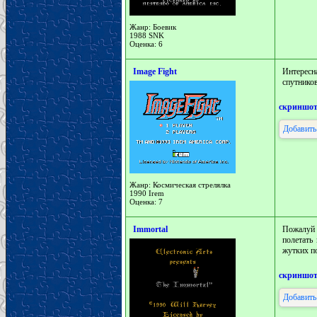
Жанр: Боевик
1988 SNK
Оценка: 6
Image Fight
Интересн
спутнико
скриншо
Добавить
Жанр: Космическая стрелялка
1990 Irem
Оценка: 7
Immortal
Пожалуй 
полетать
жутких п
скриншо
Добавить