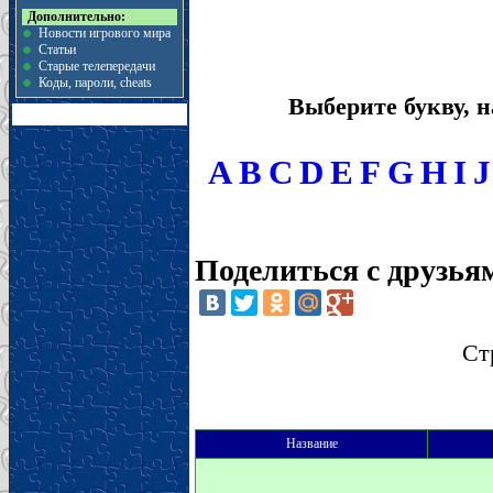
Дополнительно:
Новости игрового мира
Статьи
Старые телепередачи
Коды, пароли, cheats
Выберите букву, 
A
B
C
D
E
F
G
H
I
J
Поделиться с друзья
Ст
Название