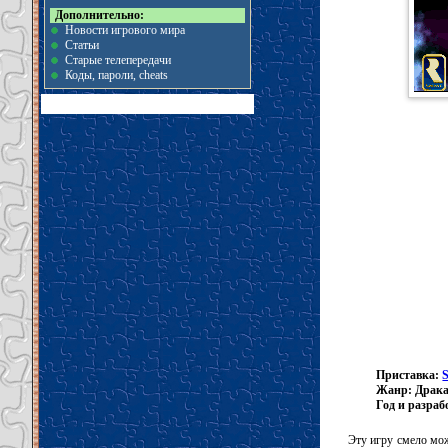
Дополнительно:
Новости игрового мира
Статьи
Старые телепередачи
Коды, пароли, cheats
Приставка:
Жанр: Драк
Год и разраб
Эту игру смело мож