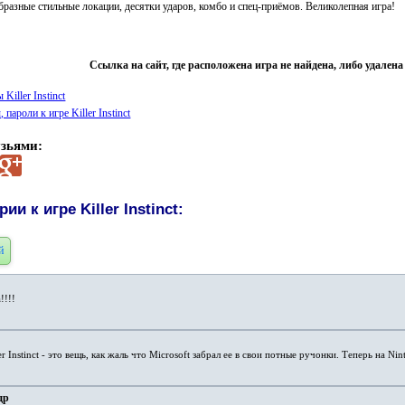
бразные стильные локации, десятки ударов, комбо и спец-приёмов. Великолепная игра!
Ссылка на сайт, где расположена игра не найдена, либо удален
Killer Instinct
 пароли к игре Killer Instinct
узьями:
и к игре Killer Instinct:
й
!!!!
ler Instinct - это вещь, как жаль что Microsoft забрал ее в свои потные ручонки. Теперь на 
др