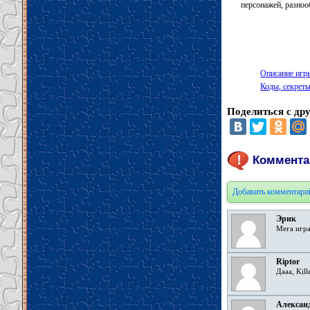
персонажей, разноо
Описание игры 
Коды, секреты,
Поделиться с др
Комментари
Добавить комментари
Эрик
Мега игра
Riptor
Дааа, Kil
Алексан