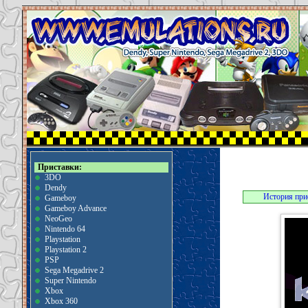
Приставки:
3DO
Dendy
История при
Gameboy
Gameboy Advance
NeoGeo
Nintendo 64
Playstation
Playstation 2
PSP
Sega Megadrive 2
Super Nintendo
Xbox
Xbox 360