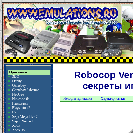
Robocop Ver
Приставки:
3DO
Dendy
секреты и
Gameboy
Gameboy Advance
NeoGeo
История приставки
Характеристики
Nintendo 64
Playstation
Playstation 2
PSP
Sega Megadrive 2
Super Nintendo
Xbox
Xbox 360