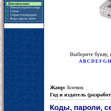
Дополнительно:
Новости игрового мира
Статьи
Старые телепередачи
Коды, пароли, cheats
Выберите букву, 
A
B
C
D
E
F
G
Жанр:
Боевик
Год и издатель (разрабо
Коды, пароли, с