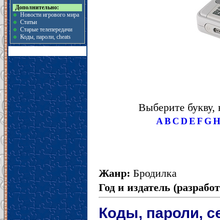
Дополнительно:
Новости игрового мира
Статьи
Старые телепередачи
Коды, пароли, cheats
Выберите букву, 
A
B
C
D
E
F
G
Жанр:
Бродилка
Год и издатель (разрабо
Коды, пароли, с