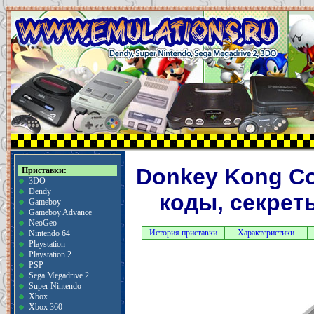
Donkey Kong Cou
Приставки:
3DO
Dendy
коды, секрет
Gameboy
Gameboy Advance
NeoGeo
История приставки
Характеристики
Nintendo 64
Playstation
Playstation 2
PSP
Sega Megadrive 2
Super Nintendo
Xbox
Xbox 360