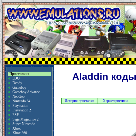
Aladdin коды
Приставки:
3DO
Dendy
Gameboy
Gameboy Advance
NeoGeo
История приставки
Характеристики
Nintendo 64
Playstation
Playstation 2
PSP
Sega Megadrive 2
Super Nintendo
Xbox
Xbox 360