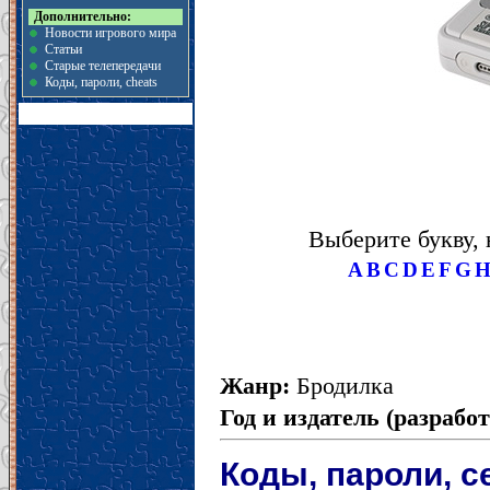
Дополнительно:
Новости игрового мира
Статьи
Старые телепередачи
Коды, пароли, cheats
Выберите букву, 
A
B
C
D
E
F
G
Жанр:
Бродилка
Год и издатель (разрабо
Коды, пароли, с