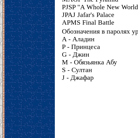
PJSP "A Whole New World
JPAJ Jafar's Palace
APMS Final Battle
Обозначения в паролях у
A - Аладин
P - Принцеса
G - Джин
M - Обязьянка Абу
S - Султан
J - Джафар