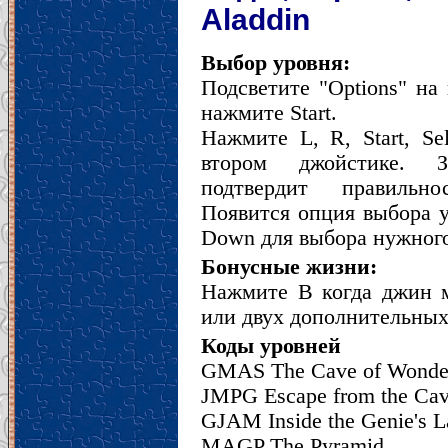
Aladdin
Выбор уровня:
Подсветите "Options" на
нажмите Start.
Нажмите L, R, Start, Se
втором джойстике. З
подтвердит правильн
Появится опция выбора 
Down для выбора нужного 
Бонусные жизни:
Нажмите B когда джин м
или двух дополнительных
Коды уровней
GMAS The Cave of Wonde
JMPG Escape from the Cav
GJAM Inside the Genie's 
MAGP The Pyramid