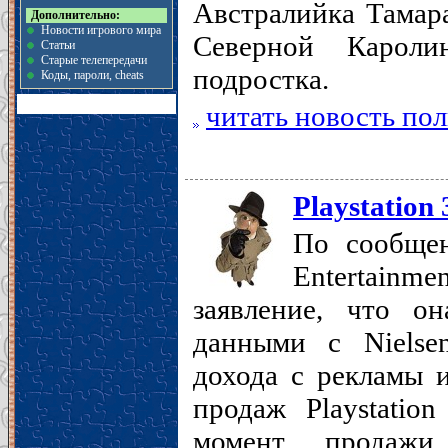
Австралийка Тамар
Дополнительно:
Новости игрового мира
Северной Кароли
Статьи
Старые телепередачи
подростка.
Коды, пароли, cheats
читать новость по
Playstation
По сообщен
Entertain
заявление, что о
данными с Nielse
дохода с рекламы 
продаж Playstatio
момент продажи