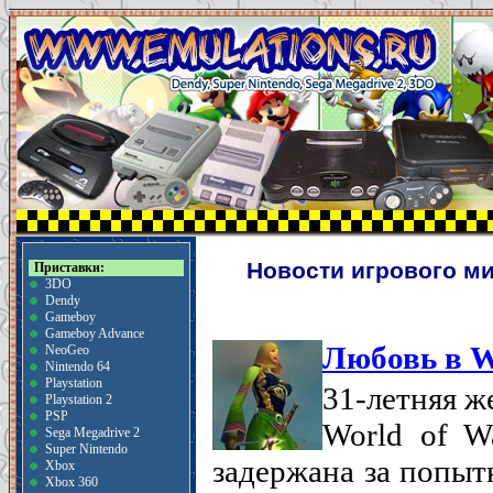
Новости игрового ми
Приставки:
3DO
Dendy
Gameboy
Gameboy Advance
Любовь в 
NeoGeo
Nintendo 64
Playstation
31-летняя ж
Playstation 2
PSP
World of W
Sega Megadrive 2
Super Nintendo
задержана за попыт
Xbox
Xbox 360