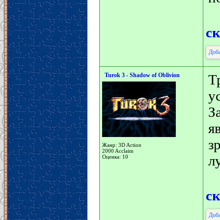
с
Доба
Turok 3 - Shadow of Oblivion
Т
у
З
я
з
Жанр: 3D Action
2000 Acclaim
л
Оценка: 10
с
Доба