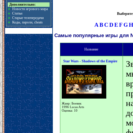
Дополнительно:
Новости игрового мира
Статьи
Выберите 
Старые телепередачи
Коды, пароли, cheats
A
B
C
D
E
F
G
Самые популярные игры для N
Название
Star Wars - Shadows of the Empire
З
м
в
п
н
Жанр: Боевик
1996 Lucas Arts
д
Оценка: 10
м
ф