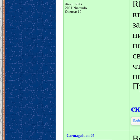
R
Жанр: RPG
2001 Nintendo
в
Оценка: 10
з
н
п
с
ч
п
П
с
Доба
Carmageddon 64
В