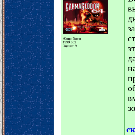
в
д
з
с
Жанр: Гонки
1999 SCI
э
Оценка: 9
д
н
п
о
в
з
с