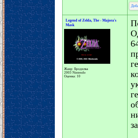
Доба
Legend of Zelda, The - Majora's
П
Mask
О
6
п
г
Жанр: Бродилка
к
2003 Nintendo
Оценка: 10
у
г
о
н
з