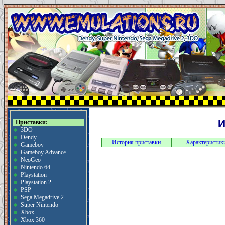
И
Приставки:
3DO
Dendy
История приставки
Характеристик
Gameboy
Gameboy Advance
NeoGeo
Nintendo 64
Playstation
Playstation 2
PSP
Sega Megadrive 2
Super Nintendo
Xbox
Xbox 360