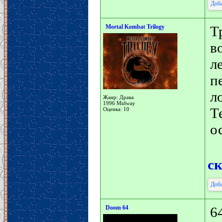
Доба
Mortal Kombat Trilogy
Т
в
л
п
л
Жанр: Драка
1996 Midway
Т
Оценка: 10
о
с
Доба
Doom 64
6