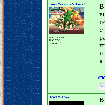
Army Men - Sarge's Heroes 2
В
в
п
с
р
Жанр: Боевик
2000 3DO
п
Оценка: 10
и
в
с
Доба
WWF No Mercy
В