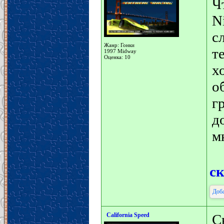
Ч
N
с
Жанр: Гонки
т
1997 Midway
Оценка: 10
х
о
г
д
м
с
Доба
California Speed
С