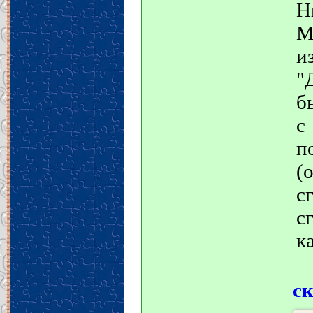
Н
М
и
"
б
с
п
(
с
с
к
с