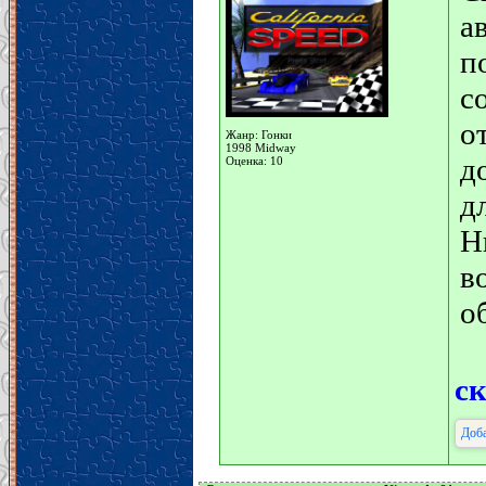
а
п
с
о
Жанр: Гонки
1998 Midway
д
Оценка: 10
д
Н
в
о
с
Доба