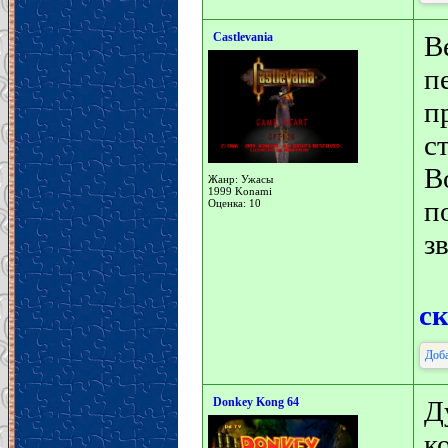
Castlevania
В
п
п
с
В
Жанр: Ужасы
1999 Konami
п
Оценка: 10
з
с
Доба
Donkey Kong 64
Д
к