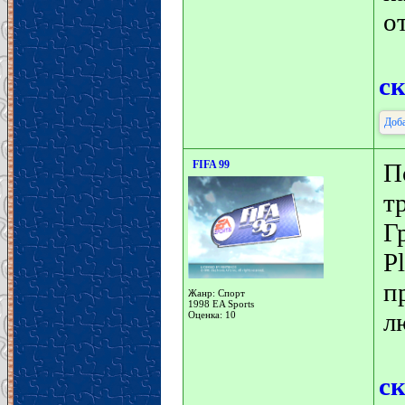
о
с
Доба
FIFA 99
П
т
Г
P
п
Жанр: Спорт
1998 EA Sports
л
Оценка: 10
с