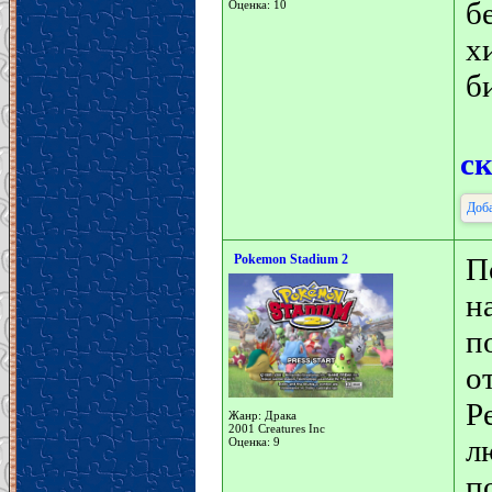
б
Оценка: 10
х
б
с
Доба
Pokemon Stadium 2
П
н
п
о
Р
Жанр: Драка
2001 Creatures Inc
л
Оценка: 9
п