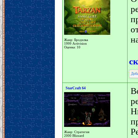
р
п
о
на
Жанр: Бродилка
1999 Activision
Оценка: 10
с
Доба
StarCraft 64
В
р
Н
п
Р
Жанр: Стратегия
2000 Blizzard