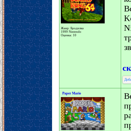
В
K
N
Жанр: Бродилка
1999 Nintendo
т
Оценка: 10
з
с
Доба
Paper Mario
В
п
р
п