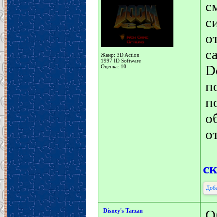
с
с
о
с
Жанр: 3D Action
1997 ID Software
D
Оценка: 10
п
п
о
о
с
Доба
Disney's Tarzan
О