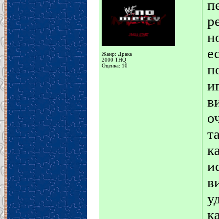
п
р
н
е
Жанр: Драка
2000 THQ
п
Оценка: 10
и
в
о
т
к
и
в
у
к