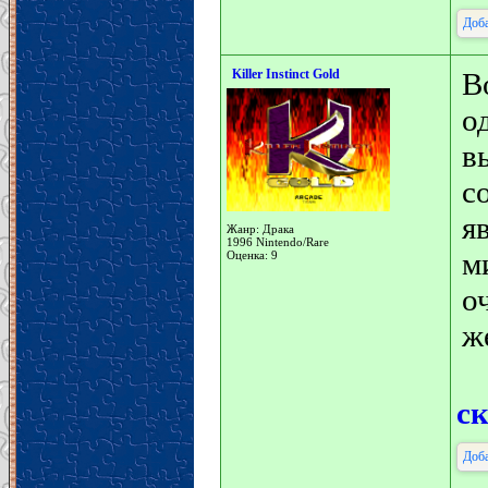
Доба
Killer Instinct Gold
В
о
в
с
я
Жанр: Драка
1996 Nintendo/Rare
м
Оценка: 9
о
ж
с
Доба