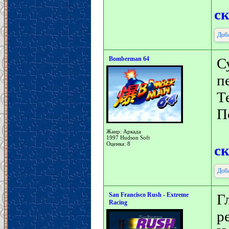
с
Доба
Bomberman 64
С
п
Т
П
Жанр: Аркада
1997 Hudson Soft
Оценка: 8
с
Доба
San Francisco Rush - Extreme
Г
Racing
р