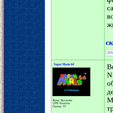
с
в
ж
с
Доба
Super Mario 64
В
N
о
д
М
Жанр: Бродилка
1996 Nintendo
т
Оценка: 10