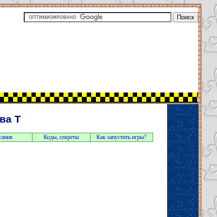
ва T
сания
Коды, секреты
Как запустить игры?