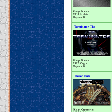
Жанр: Боевик
1993 Acclaim
Оценка: 8
Terminator, The
Жанр: Боевик
1992 Virgin
Оценка: 8
Theme Park
Жанр: Стратегия