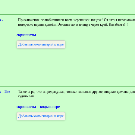
 -
Приключения полюбившихся всем черепашек ниндзя! От игры невозможно 
интересно играть вдвоём. Эмоции так и плещут через край. Кавабанга!!!
скриншоты
Добавить комментарий к игре
s - The
Та же игра, что и предыдущая, только название другое, видимо сделана дл
судить вам.
скриншоты
|
коды к игре
Добавить комментарий к игре