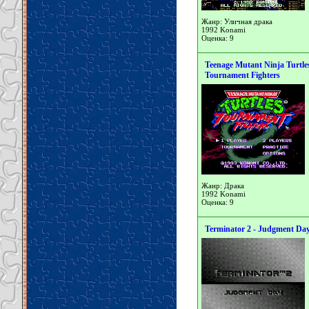
Жанр: Уличная драка
1992 Konami
Оценка: 9
Teenage Mutant Ninja Turtles
Tournament Fighters
Жанр: Драка
1992 Konami
Оценка: 9
Terminator 2 - Judgment Da