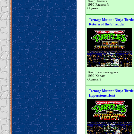
Жанр: Боевик
1990 Razorsoft
Оценка: 5
Teenage Mutant Ninja Turtles
Return of the Shredder
Жанр: Уличная драка
1992 Konami
Оценка: 9
Teenage Mutant Ninja Turtle
Hyperstone Heist