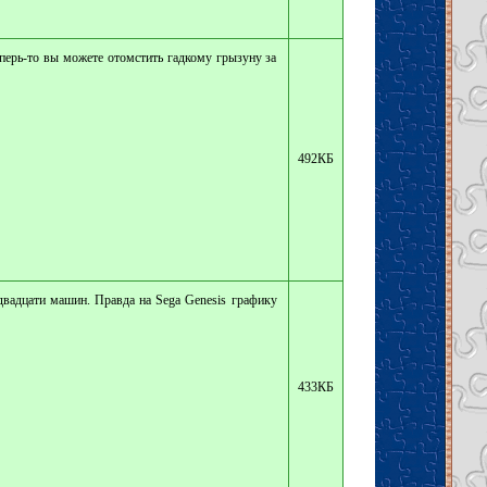
еперь-то вы можете отомстить гадкому грызуну за
492КБ
двадцати машин. Правда на Sega Genesis графику
433КБ