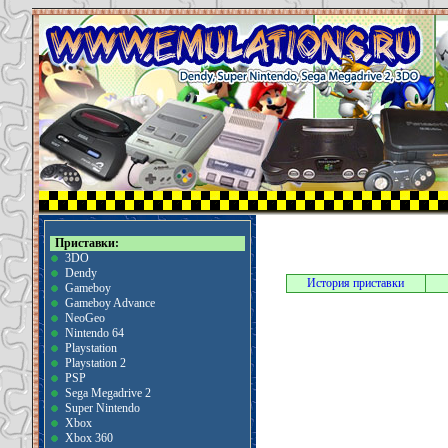
Приставки:
3DO
Dendy
История приставки
Gameboy
Gameboy Advance
NeoGeo
Nintendo 64
Playstation
Playstation 2
PSP
Sega Megadrive 2
Super Nintendo
Xbox
Xbox 360