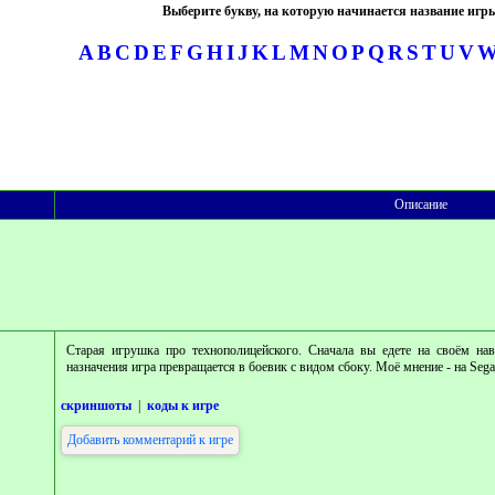
Выберите букву, на которую начинается название игр
A
B
C
D
E
F
G
H
I
J
K
L
M
N
O
P
Q
R
S
T
U
V
Описание
Старая игрушка про технополицейского. Сначала вы едете на своём нав
назначения игра превращается в боевик с видом сбоку. Моё мнение - на Seg
скриншоты
|
коды к игре
Добавить комментарий к игре