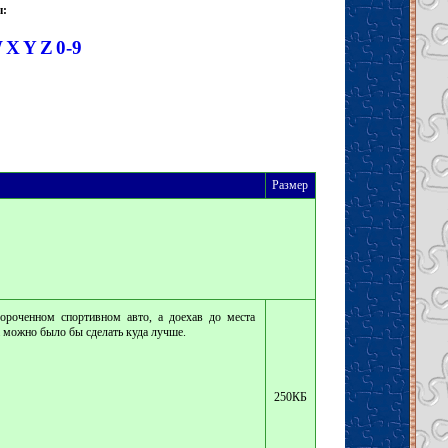
ы:
W
X
Y
Z
0-9
Размер
ороченном спортивном авто, а доехав до места
a можно было бы сделать куда лучше.
250КБ