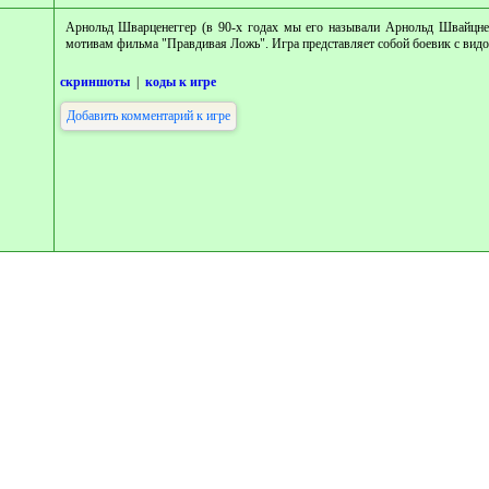
Арнольд Шварценеггер (в 90-х годах мы его называли Арнольд Швайцнегг
мотивам фильма "Правдивая Ложь". Игра представляет собой боевик с видо
скриншоты
|
коды к игре
Добавить комментарий к игре