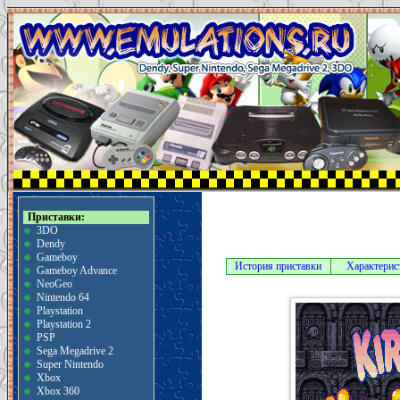
Приставки:
3DO
Dendy
Gameboy
История приставки
Характерис
Gameboy Advance
NeoGeo
Nintendo 64
Playstation
Playstation 2
PSP
Sega Megadrive 2
Super Nintendo
Xbox
Xbox 360