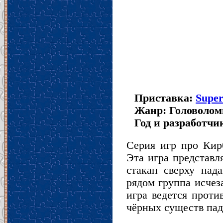
Приставка:
Super
Жанр: Головолом
Год и разработчик
Серия игр про Кир
Эта игра представл
стакан сверху пад
рядом группа исчеза
игра ведется проти
чёрных существ пад