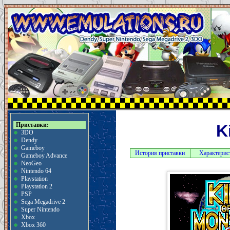
Приставки:
K
3DO
Dendy
Gameboy
История приставки
Характерис
Gameboy Advance
NeoGeo
Nintendo 64
Playstation
Playstation 2
PSP
Sega Megadrive 2
Super Nintendo
Xbox
Xbox 360