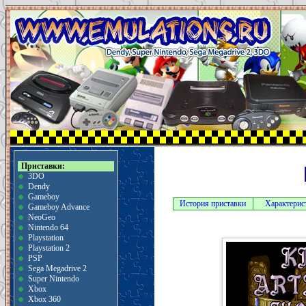
Приставки:
3DO
Dendy
Gameboy
История приставки
Характерис
Gameboy Advance
NeoGeo
Nintendo 64
Playstation
Playstation 2
PSP
Sega Megadrive 2
Super Nintendo
Xbox
Xbox 360