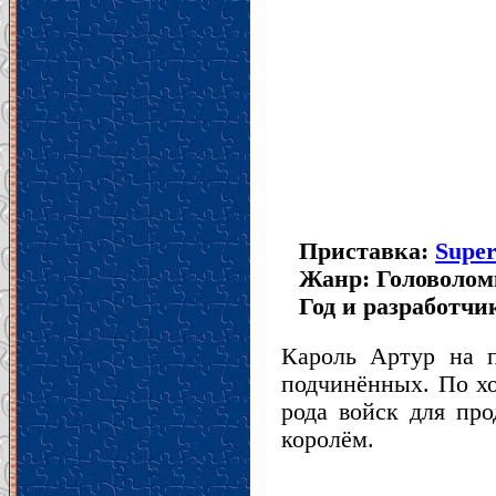
Приставка:
Super
Жанр: Головолом
Год и разработчик
Кароль Артур на п
подчинённых. По хо
рода войск для пр
королём.