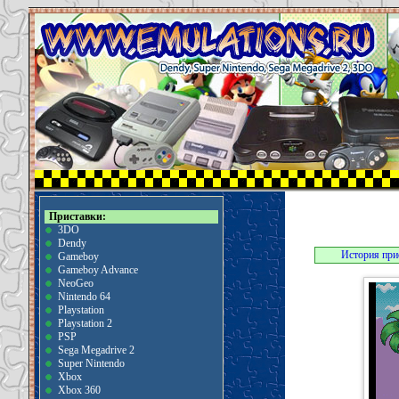
Приставки:
3DO
Dendy
История при
Gameboy
Gameboy Advance
NeoGeo
Nintendo 64
Playstation
Playstation 2
PSP
Sega Megadrive 2
Super Nintendo
Xbox
Xbox 360