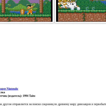
Super Nintendo
илка
отчик (издатель): 1994 Taito
им другом отправляется на поиски сокровищ по древнему миру динозавров и первобытн