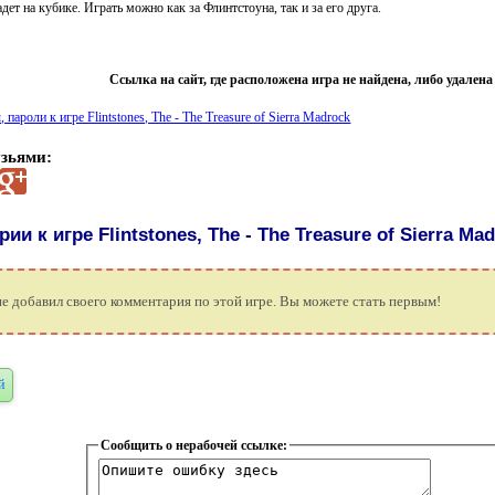
дет на кубике. Играть можно как за Флинтстоуна, так и за его друга.
Ссылка на сайт, где расположена игра не найдена, либо удален
 пароли к игре Flintstones, The - The Treasure of Sierra Madrock
узьями:
и к игре Flintstones, The - The Treasure of Sierra Mad
не добавил своего комментария по этой игре. Вы можете стать первым!
й
Сообщить о нерабочей ссылке: