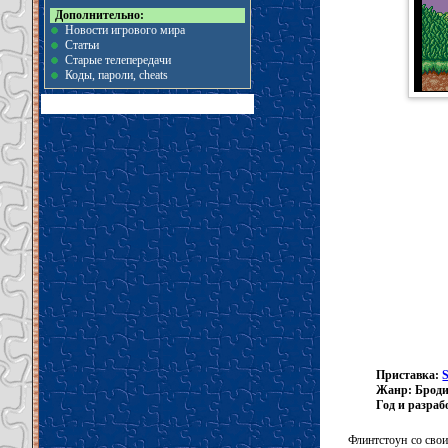
Дополнительно:
Новости игрового мира
Статьи
Старые телепередачи
Коды, пароли, cheats
Приставка:
Жанр: Брод
Год и разраб
Флинтстоун со сво