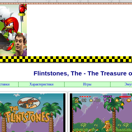
Flintstones, The - The Treasure 
ставки
Характеристики
Игры
Эму