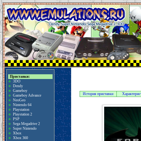
Приставки:
3DO
Dendy
Gameboy
История приставки
Характерис
Gameboy Advance
NeoGeo
Nintendo 64
Playstation
Playstation 2
PSP
Sega Megadrive 2
Super Nintendo
Xbox
Xbox 360