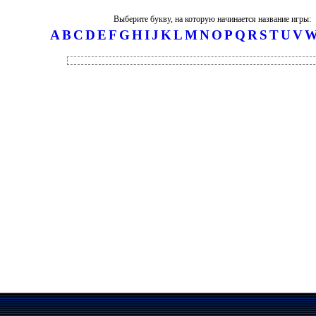
Выберите букву, на которую начинается название игры:
A
B
C
D
E
F
G
H
I
J
K
L
M
N
O
P
Q
R
S
T
U
V