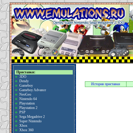
Приставки:
3DO
Dendy
История приставки
Gameboy
Gameboy Advance
NeoGeo
Nintendo 64
Playstation
Playstation 2
PSP
Sega Megadrive 2
Super Nintendo
Xbox
Xbox 360