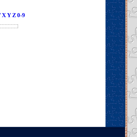
W
X
Y
Z
0-9