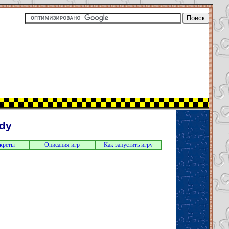
dy
екреты
Описания игр
Как запустить игру