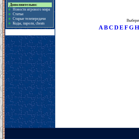
Дополнительно:
Новости игрового мира
Статьи
Старые телепередачи
Выберит
Коды, пароли, cheats
A
B
C
D
E
F
G