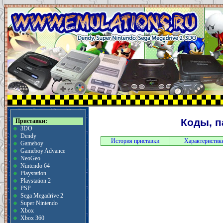
Коды, п
Приставки:
3DO
Dendy
История приставки
Характеристик
Gameboy
Gameboy Advance
NeoGeo
Nintendo 64
Playstation
Playstation 2
PSP
Sega Megadrive 2
Super Nintendo
Xbox
Xbox 360