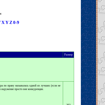
ы:
W
X
Y
Z
0-9
Размер
гра по праву называлась одной из лучших (если не
и окружение просто вне конкуренции.
392