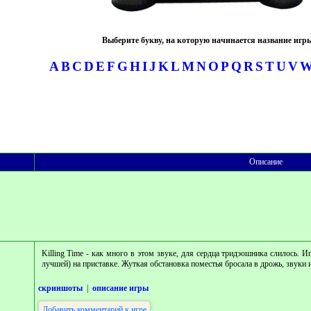
Выберите букву, на которую начинается название игр
A
B
C
D
E
F
G
H
I
J
K
L
M
N
O
P
Q
R
S
T
U
V
Описание
Killing Time - как много в этом звуке, для сердца тридэошника слилось. И
лучшей) на приставке. Жуткая обстановка поместья бросала в дрожь, звуки 
скриншоты
|
описание игры
Добавить комментарий к игре