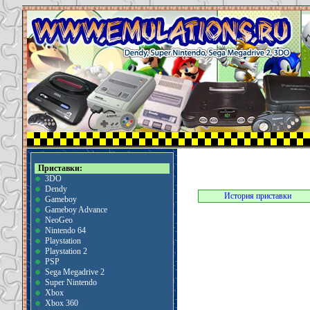
Приставки:
3DO
Dendy
История приставки
Gameboy
Gameboy Advance
NeoGeo
Nintendo 64
Playstation
Playstation 2
PSP
Sega Megadrive 2
Super Nintendo
Xbox
Xbox 360