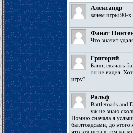
Александр
зачем игры 90-х 
Фанат Нинте
Что значит удал
Григорий
Блин, скачать б
он не видел. Хот
игру?
Ральф
Battletoads and
уж не знаю сколь
Помню сначала я услыша
батлтоадсами, до этого 
что эта игра в том же м