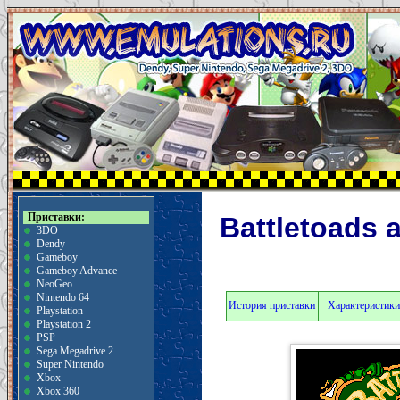
Приставки:
Battletoads 
3DO
Dendy
Gameboy
Gameboy Advance
NeoGeo
Nintendo 64
История приставки
Характеристики
Playstation
Playstation 2
PSP
Sega Megadrive 2
Super Nintendo
Xbox
Xbox 360