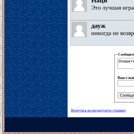
Наци
Это лучшая игра
дауж
никогда не возв
Сообщить
Ваш e-mai
Вернуться на предыдущую страницу