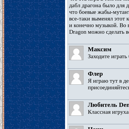
дабл драгона было для д
что боевые жабы-мутант
все-таки выменял этот 
и конечно музыкой. Во в
Dragon можно сделать в
Максим
Заходите играть
Флер
Я играю тут в д
присоединяйтес
Любитель De
Классная игруха