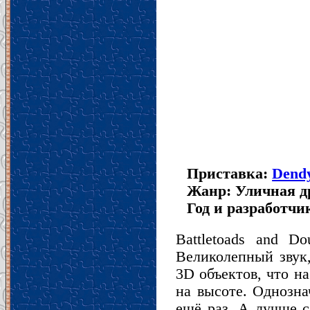
Приставка:
Dend
Жанр: Уличная д
Год и разработчик
Battletoads and D
Великолепный звук
3D объектов, что н
на высоте. Однозна
ещё раз. А лучше с