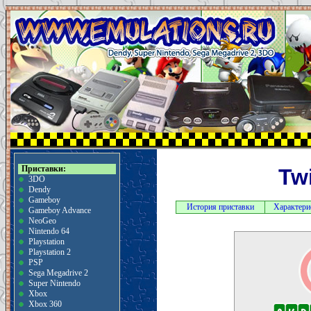
Приставки:
Tw
3DO
Dendy
Gameboy
История приставки
Характери
Gameboy Advance
NeoGeo
Nintendo 64
Playstation
Playstation 2
PSP
Sega Megadrive 2
Super Nintendo
Xbox
Xbox 360