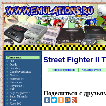
Street Fighter I
Приставки:
3DO
Dendy
Gameboy
История приставки
Характеристики
Gameboy Advance
NeoGeo
Nintendo 64
Playstation
Playstation 2
PSP
Поделиться с друзья
Sega Megadrive 2
Super Nintendo
Xbox
Xbox 360