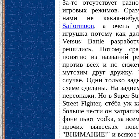
За-то отсутствует разн
игровых режимов. Сраз
нами не какая-ниб
Sailormoon
, а очень д
игрушка потому как дал
Versus Battle разрабо
решились. Потому ср
понятно из названий р
против всех и по сюжет
мутозим друг дружку. 
случае. Одни только зад
схеме сделаны. На задне
персонажи. Но в Super Str
Street Fighter, стёба уж
больше чести он затраги
фоне пьют vodka, за все
прочих вывесках повсю
"ВНИМАНИЕ!" и всякое та