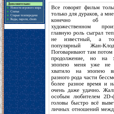
Дополнительно:
Все говорят фильм толь
Новости игрового мира
Статьи
только для дураков, а мне
Старые телепередачи
конечно об од
Коды, пароли, cheats
художественном прои
главную роль сыграл те
не известный, а т
популярный Жан-Кл
Поговаривают там потом
продолжение, но на х
эпопею меня уже не х
хватило на эпопею в
разного рода части бессм
более разное время и н
очень даже удачно. Жал
особым любителем 2D-ф
головы быстро всё выве
личных отношений между