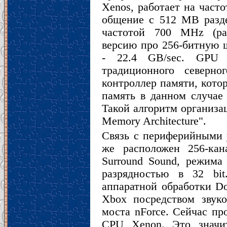
Xenos, работает на част
общение с 512 MB разд
частотой 700 MHz (ра
версию про 256-битную 
- 22.4 GB/sec. GPU 
традиционного северно
контроллер памяти, кото
память в данном случае
Такой алгоритм организа
Memory Architecture".
Связь с периферийными 
же расположен 256-кан
Surround Sound, режима
разрядностью в 32 bit
аппаратной обработки Dol
Xbox посредством звук
моста nForce. Сейчас пр
CPU Xenon. Это значи