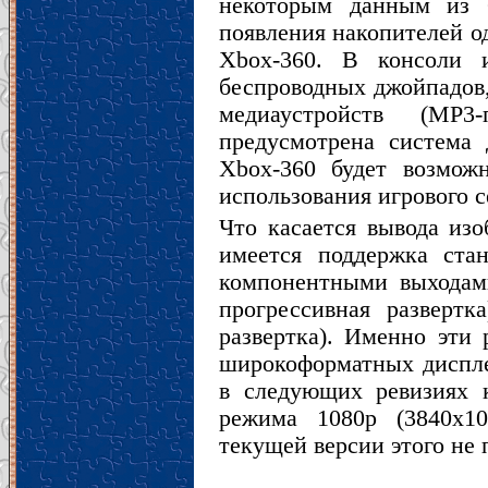
некоторым данным из С
появления накопителей о
Xbox-360. В консоли и
беспроводных джойпадов,
медиаустройств (MP3
предусмотрена система 
Xbox-360 будет возможн
использования игрового с
Что касается вывода изо
имеется поддержка ста
компонентными выходами
прогрессивная развертк
развертка). Именно эти
широкоформатных диспле
в следующих ревизиях к
режима 1080p (3840x10
текущей версии этого не