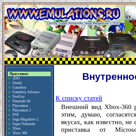
Внутренно
Приставки:
3DO
Dendy
Gameboy
Gameboy Advance
К списку статей
NeoGeo
Nintendo 64
Внешний вид Xbox-360 р
Playstation
Playstation 2
этим, думаю, согласятс
PSP
Sega Megadrive 2
вкусах, как известно, не 
Super Nintendo
приставка от Micros
Xbox
Xbox 360