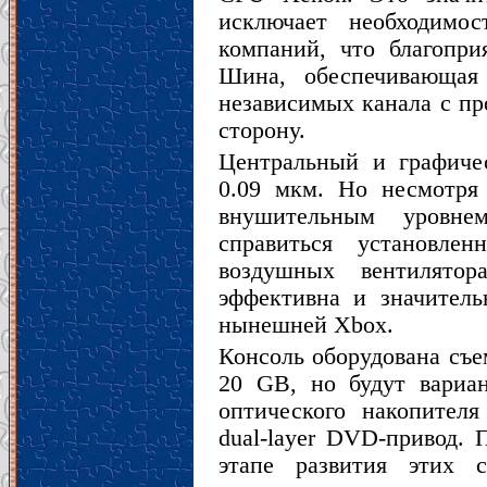
исключает необходимо
компаний, что благопри
Шина, обеспечивающая
независимых канала с п
сторону.
Центральный и графиче
0.09 мкм. Но несмотря 
внушительным уровне
справиться установле
воздушных вентилятор
эффективна и значител
нынешней Xbox.
Консоль оборудована съ
20 GB, но будут вариа
оптического накопителя
dual-layer DVD-привод
этапе развития этих с