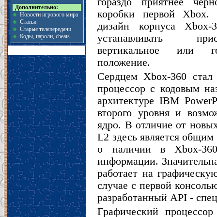
гораздо приятнее черн
Дополнительно:
коробки первой Xbox. 
Новости игрового мира
Статьи
дизайн корпуса Xbox-3
Старые телепередачи
устанавливать пр
Коды, пароли, cheats
вертикальное или го
положение.
Сердцем Xbox-360 стал
процессор с кодовым на
архитектуре IBM PowerP
второго уровня и возмо
ядро. В отличие от новы
L2 здесь является общим 
о наличии в Xbox-360
информации. Значительна
работает на графическу
случае с первой консолью
разработанный API - спе
Графический процессор