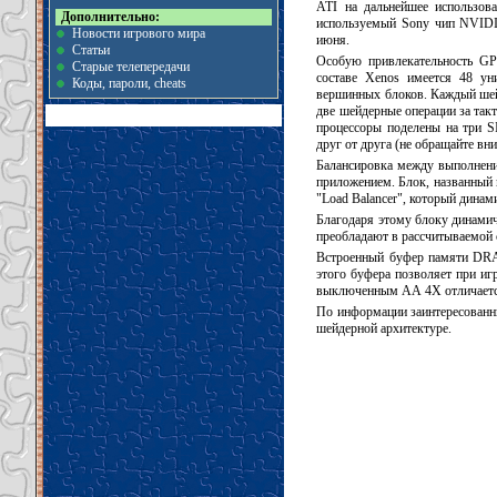
ATI на дальнейшее использова
Дополнительно:
используемый Sony чип NVIDI
Новости игрового мира
июня.
Статьи
Особую привлекательность GPU
Старые телепередачи
составе Xenos имеется 48 ун
Коды, пароли, cheats
вершинных блоков. Каждый шей
две шейдерные операции за так
процессоры поделены на три 
друг от друга (не обращайте вн
Балансировка между выполнени
приложением. Блок, названный 
"Load Balancer", который динам
Благодаря этому блоку динамич
преобладают в рассчитываемой 
Встроенный буфер памяти DRAM
этого буфера позволяет при и
выключенным АА 4X отличается 
По информации заинтересованн
шейдерной архитектуре.