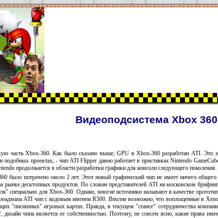
Видеоподсистема Xbox 360
ую часть Xbox-360. Как было сказано выше, GPU в Xbox-360 разработан ATI. Это н
 подобных проектах, - чип ATI Flipper давно работает в приставках Nintendo GameCub
intendo продолжается в области разработки графики для консоли следующего поколения.
0 было потрачено около 2 лет. Этот новый графический чип не имеет ничего общего
а рынке десктопных продуктов. По словам представителей ATI на московском брифинг
уля" специально для Xbox-360. Однако, многие источники называют в качестве прототи
 роадмапа ATI чип с кодовым именем R500. Вполне возможно, что воплощенные в Xeno
щих "писишных" игровых картах. Правда, в текущем "сеансе" сотрудничества компан
, дизайн чипа является ее собственностью. Поэтому, не совсем ясно, какие права име