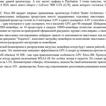
ние данной архитектуры. А вот насчет графики в PlayStation 3 точно известно, чт
A RSX имеет много общего с GeForce 7800 GTX (G70), анонс которого состоялся 2
 Xbox-360 придает впервые примененная архитектура Unified Shader Architecture. 
иверсальных шейдерных процессоров вместо традиционных отдельных пиксельных 
дерный процессор состоит из 4 векторных АЛУ и одного скалярного АЛУ и способен н
т - одну векторную и одну скалярную, что в масштабе GPU дает 96 операций. Шейдерн
SIMD-конвейера, по 16 процессоров в каждом. SIMD-конвейеры полностью независим
имание на стрелки на приведенной официальной диаграмме, идущие слева направо, а такж
ем пиксельных или вершинных шейдеров зависит от заполненности пиксельных или вер
на диаграмме "Sequencer", выполняет настройку конвейеров на выполнение пиксельных 
ически распределяет инструкции по конвейерам.
еской балансировки и распределения нагрузки, конвейеры всегда будут заняты работой,
сцене. Это значительно повышает эффективность GPU и сводит до минимума простои от
 объемом 10 MB - еще одна привлекательная особенность GPU Xbox-360. Пропускна
гре всегда держать включенным MSAA 4X без особых потерь в скорости. По словам пр
на 1-5%. Компьютерные геймеры, облизываясь, назвали бы такой антиалиасинг практи
ых лиц из ATI , преимущество Xenos над современными десктопными решениями может 