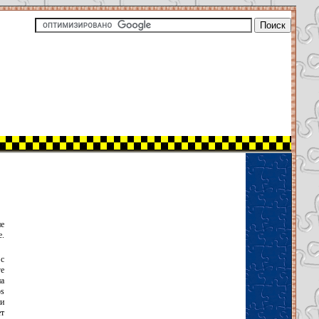
е
e.
 с
е
па
s
ии
ет