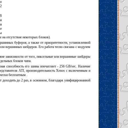
о
2
В
и
а
ые
ы
е на отсутствие некоторых блоков).
шинных буферов, а также от приоритетности, установленной
или вершинных шейдеров. Его работа тесно связана с модулем
 вне зависимости от того, пиксельные или вершинные шейдеры
дельных блоков чипа.
я способность его шины впечатляет - 256 GB/sec. Наличие
едставителя ATI, производительность Xenos с включенным и
чески бесплатным .
доходить до 2 раз, в основном, благодаря унифицированной