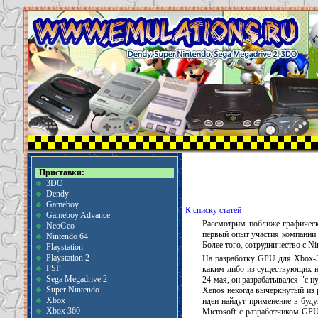
Приставки:
3DO
Dendy
Gameboy
К списку статей
Gameboy Advance
Рассмотрим поближе графическ
NeoGeo
первый опыт участия компании в
Nintendo 64
Более того, сотрудничество с N
Playstation
Playstation 2
На разработку GPU для Xbox-36
PSP
каким-либо из существующих н
Sega Megadrive 2
24 мая, он разрабатывался "с н
Super Nintendo
Xenos некогда вычеркнутый из
Xbox
идеи найдут применение в буду
Xbox 360
Microsoft с разработчиком GPU