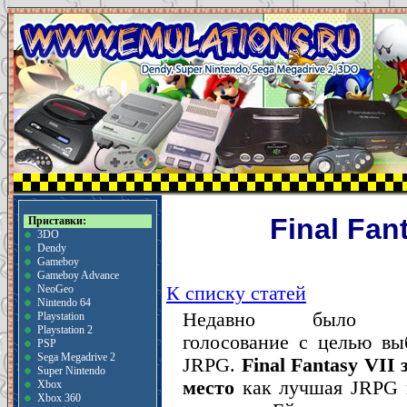
Final Fan
Приставки:
3DO
Dendy
Gameboy
Gameboy Advance
К списку статей
NeoGeo
Nintendo 64
Недавно было орг
Playstation
Playstation 2
голосование с целью в
PSP
Sega Megadrive 2
JRPG.
Final Fantasy VII
Super Nintendo
место
как лучшая JRPG 
Xbox
Xbox 360