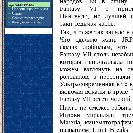
народов. Ей в спину 
Дополнительно:
Fantasy VI с прист
Новости игрового мира
Статьи
Нинтендо, но лучшей о
Старые телепередачи
таки седьмая часть.
Коды, пароли, cheats
Так, что же так запало в
Что сделало жанр JR
самых любимым, что с
Fantasy VII столь незаб
которая использовала 
можем взглянуть на св
ролевиков, а персонажи 
Ультрасовременная в то в
включая вокалы в трэке 
Fantasy VII эстетический
Никто не сможет забыть 
Игроки управляли тре
Materia, кинематографи
названием Limit Breaks