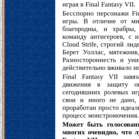
играя в Final Fantasy VII.
Бесспорно персонажи Fi
игры. В отличие от мн
благородны, и храбры,
команду антигероев, с 
Cloud Strife, строгий ли
Берет Уоллас, мятежник,
Разностороннесть и уни
действительно вживало иг
Final Fantasy VII завя
движения в защиту о
сегодняшних ролевых игр
свои и иного не дано, 
проработан просто идеаль
процесс монстромочения
Может быть голосован
многих очевидно, что л