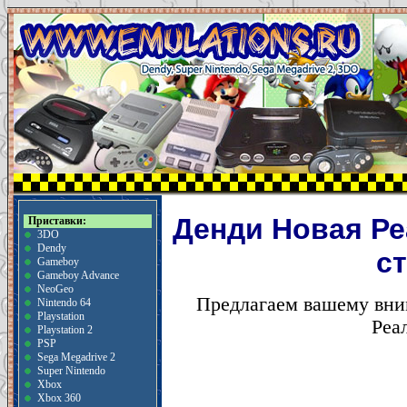
Денди Новая Реа
Приставки:
3DO
Dendy
с
Gameboy
Gameboy Advance
NeoGeo
Предлагаем вашему вни
Nintendo 64
Playstation
Реа
Playstation 2
PSP
Sega Megadrive 2
Super Nintendo
Xbox
Xbox 360