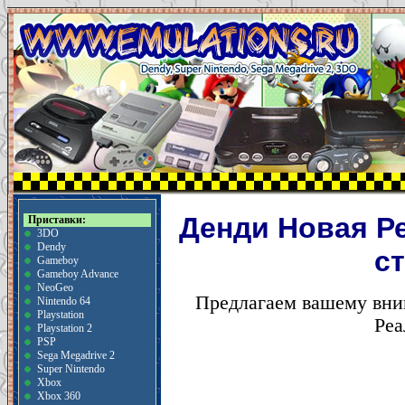
Денди Новая Р
Приставки:
3DO
Dendy
с
Gameboy
Gameboy Advance
NeoGeo
Предлагаем вашему вни
Nintendo 64
Playstation
Реа
Playstation 2
PSP
Sega Megadrive 2
Super Nintendo
Xbox
Xbox 360