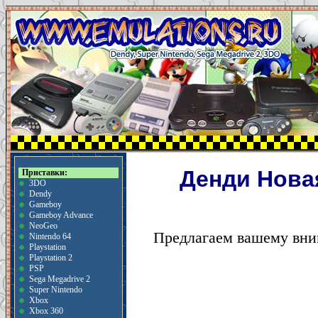
Денди Новая
Приставки:
3DO
Dendy
Gameboy
Gameboy Advance
NeoGeo
Предлагаем вашему вни
Nintendo 64
Playstation
Playstation 2
PSP
Sega Megadrive 2
Super Nintendo
Xbox
Xbox 360