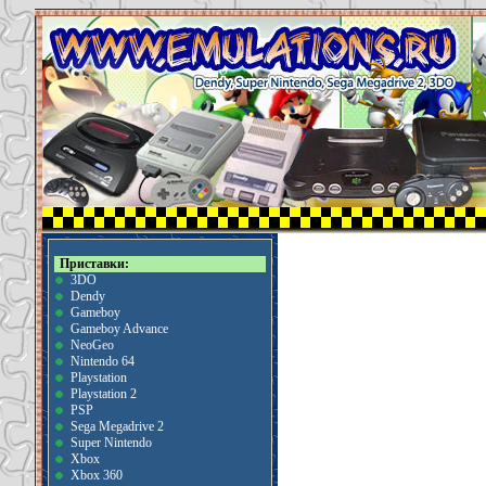
Приставки:
3DO
Dendy
Gameboy
Gameboy Advance
NeoGeo
Nintendo 64
Playstation
Playstation 2
PSP
Sega Megadrive 2
Super Nintendo
Xbox
Xbox 360