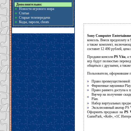
Дополнительно:
Новости игрового мира
Статьи
Старые телепередачи
Коды, пароли, cheats
Sony Computer Entertainme
консоль. Внеся предоплату в 
а также комплект, включающ
составит 12 490 рублей, цена
Продажи консоли
PS Vita
, а
игр будут полностью перевед
общаться с друзьями, а также
Пользователи, оформившие п
Право преимущественной п
Фирменные наушники PlayS
Право раннего доступа к 
Ваучер на получение скидк
Plan.
Набор виртуальных предмет
Эксклюзивный аватар PS V
Оформить предзаказ на
PS 
GamePark, «Кей», «1C Интере