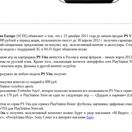
nt Europe
(SCEE) объявляет о том, что с 25 декабря 2011 года до начала продаж
PS V
999 рублей в период акции, пользователи смогут до 30 апреля 2012 г. получить гаранти
ий специальные предложения на покупку игр, эксклюзивный контент и аксессуары. Ст
 на модель с поддержкой 3G и Wi-Fi будет объявлена позже.
 также игр на картриджах
PS Vita
начнутся в России в конце февраля – начале марта 2012
ены на русский язык. Кроме того, локализация коснется интерфейса сети PlayStation 
 покупать игры, фильмы и другой контент за рубли.
редзаказ на любую модель
PS Vita
, получат:
окупки консоли со скидкой в 999 руб.
tation голубого цвета.
приложению Frobisher Says!, которое позволит испытать все возможности PS Vita в сер
и в 170 руб. в PlayStation Store на одну из следующих игр — «Дурдом в кармане» (Little
ов из серии PS Vita для сервиса PlayStation Home: футболка, наушники, цифровые очки
ITA для PlayStation Network.
Vita
и получить эксклюзивный комплект можно будет в ряде магазинов «М.Видео»
с», «Республика Игр», Sony Centre и в интернет-магазине
Sony
.