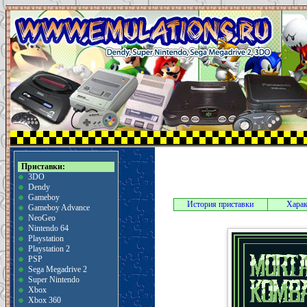
Приставки:
3DO
Dendy
Gameboy
История приставки
Харак
Gameboy Advance
NeoGeo
Nintendo 64
Playstation
Playstation 2
PSP
Sega Megadrive 2
Super Nintendo
Xbox
Xbox 360