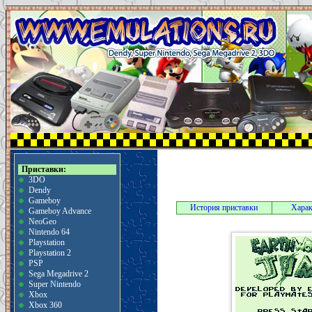
Приставки:
3DO
Dendy
Gameboy
История приставки
Харак
Gameboy Advance
NeoGeo
Nintendo 64
Playstation
Playstation 2
PSP
Sega Megadrive 2
Super Nintendo
Xbox
Xbox 360