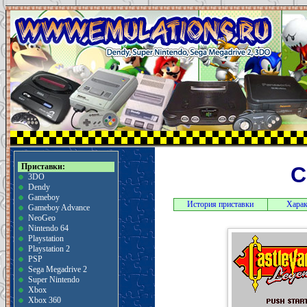
Приставки:
C
3DO
Dendy
Gameboy
История приставки
Харак
Gameboy Advance
NeoGeo
Nintendo 64
Playstation
Playstation 2
PSP
Sega Megadrive 2
Super Nintendo
Xbox
Xbox 360